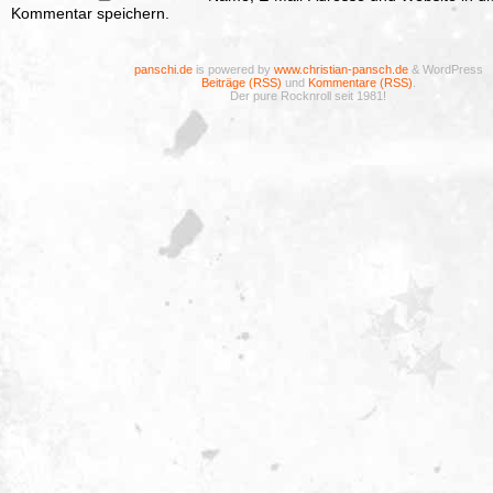
Kommentar speichern.
panschi.de
is powered by
www.christian-pansch.de
& WordPress
Beiträge (RSS)
und
Kommentare (RSS)
.
Der pure Rocknroll seit 1981!