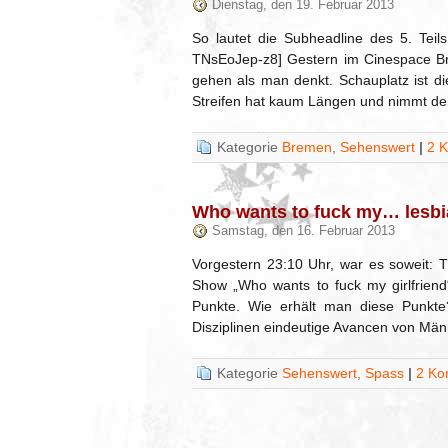
Dienstag, den 19. Februar 2013
So lautet die Subheadline des 5. Teils
TNsEoJep-z8] Gestern im Cinespace Bre
gehen als man denkt. Schauplatz ist d
Streifen hat kaum Längen und nimmt de
Kategorie
Bremen
,
Sehenswert
|
2 
Who wants to fuck my… lesbia
Samstag, den 16. Februar 2013
Vorgestern 23:10 Uhr, war es soweit: 
Show „Who wants to fuck my girlfrien
Punkte. Wie erhält man diese Punkte?
Disziplinen eindeutige Avancen von Mä
Kategorie
Sehenswert
,
Spass
|
2 Ko