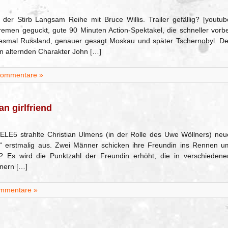
 der Stirb Langsam Reihe mit Bruce Willis. Trailer gefällig? [youtub
men geguckt, gute 90 Minuten Action-Spektakel, die schneller vorbe
iesmal Russland, genauer gesagt Moskau und später Tschernobyl. De
n alternden Charakter John […]
Kommentare »
n girlfriend
TELE5 strahlte Christian Ulmens (in der Rolle des Uwe Wöllners) neu
d“ erstmalig aus. Zwei Männer schicken ihre Freundin ins Rennen u
 Es wird die Punktzahl der Freundin erhöht, die in verschiedene
nnern […]
mmentare »