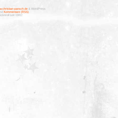
.christian-pansch.de
& WordPress
nd
Kommentare (RSS)
.
cknroll seit 1981!