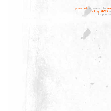
panschi.de
is powered by
www
Beiträge (RSS)
u
Der pure Ro