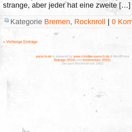
strange, aber jeder hat eine zweite […]
Kategorie
Bremen
,
Rocknroll
|
0 Kom
« Vorherige Einträge
panschi.de
is powered by
www.christian-pansch.de
& WordPress
Beiträge (RSS)
und
Kommentare (RSS)
.
Der pure Rocknroll seit 1981!