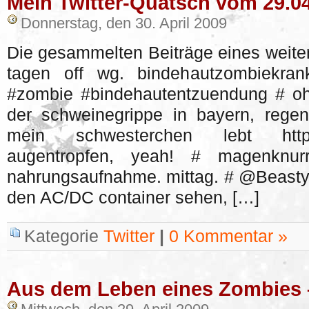
Mein Twitter-Quatsch vom 29.0
Donnerstag, den 30. April 2009
Die gesammelten Beiträge eines weiter
tagen off wg. bindehautzombiekran
#zombie #bindehautentzuendung # oha! 
der schweinegrippe in bayern, regen
mein schwesterchen lebt http://
augentropfen, yeah! # magenknur
nahrungsaufnahme. mittag. # @Beasty
den AC/DC container sehen, […]
Kategorie
Twitter
|
0 Kommentar »
Aus dem Leben eines Zombies 