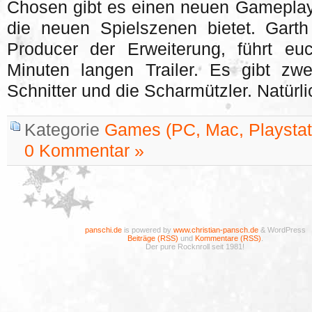
Chosen gibt es einen neuen Gameplay T
die neuen Spielszenen bietet. Garth
Producer der Erweiterung, führt eu
Minuten langen Trailer. Es gibt zwe
Schnitter und die Scharmützler. Natürl
Kategorie
Games (PC, Mac, Playstati
0 Kommentar »
panschi.de
is powered by
www.christian-pansch.de
& WordPress
Beiträge (RSS)
und
Kommentare (RSS)
.
Der pure Rocknroll seit 1981!