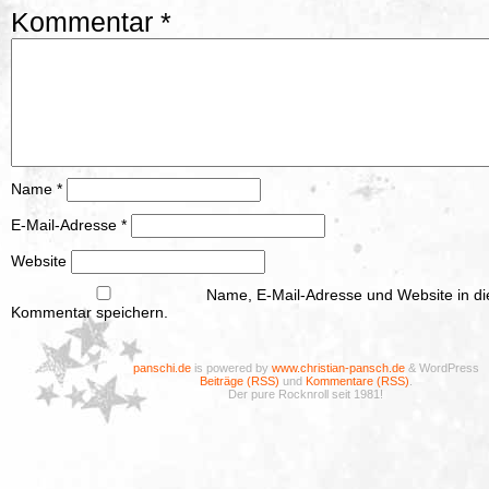
Kommentar
*
Name
*
E-Mail-Adresse
*
Website
Name, E-Mail-Adresse und Website in d
Kommentar speichern.
panschi.de
is powered by
www.christian-pansch.de
& WordPress
Beiträge (RSS)
und
Kommentare (RSS)
.
Der pure Rocknroll seit 1981!