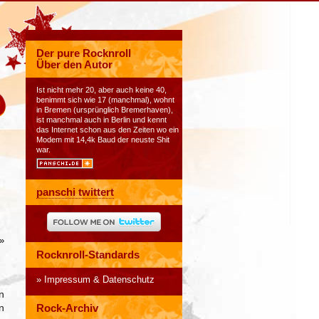
Der pure Rocknroll
Über den Autor
Ist nicht mehr 20, aber auch keine 40,
benimmt sich wie 17 (manchmal), wohnt
in Bremen (ursprünglich Bremerhaven),
ist manchmal auch in Berlin und kennt
das Internet schon aus den Zeiten wo ein
Modem mit 14,4k Baud der neuste Shit
war.
panschi twittert
»
Rocknroll-Standards
Impressum & Datenschutz
n
n
Rock-Archiv