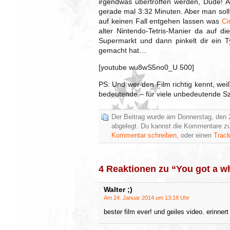
irgendwas übertroffen werden, Dude! 
gerade mal 3:32 Minuten. Aber man soll
auf keinen Fall entgehen lassen was
Ci
alter Nintendo-Tetris-Manier da auf d
Supermarkt und dann pinkelt dir ein T
gemacht hat…
[youtube wu8wS5no0_U 500]
PS: Und wer den Film richtig kennt, we
bedeutende – für viele unbedeutende Sze
Der Beitrag wurde am Donnerstag, den 2
abgelegt. Du kannst die Kommentare zu
Kommentar schreiben
, oder einen
Trac
4 Reaktionen zu “You got a wh
Walter ;)
Am 24. Januar 2014 um 13:18 Uhr
bester film ever! und geiles video. erinner