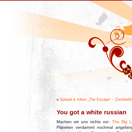
«
Spread & Infect „The Escape“ – Zombiefi
You got a white russian
Machen wir uns nichts vor:
The Big L
Planeten verdammt nochmal angefan