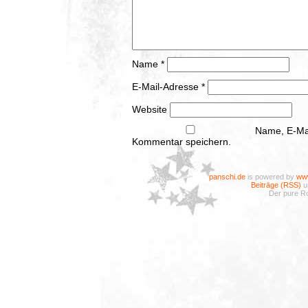
Name
*
E-Mail-Adresse
*
Website
Name, E-Mai
Kommentar speichern.
panschi.de
is powered by
www
Beiträge (RSS)
u
Der pure Ro