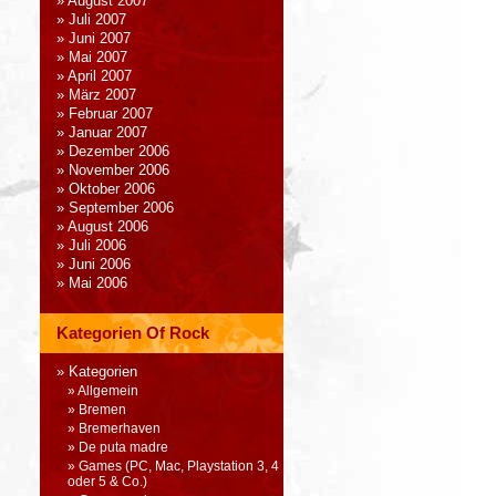
August 2007
Juli 2007
Juni 2007
Mai 2007
April 2007
März 2007
Februar 2007
Januar 2007
Dezember 2006
November 2006
Oktober 2006
September 2006
August 2006
Juli 2006
Juni 2006
Mai 2006
Kategorien Of Rock
Kategorien
Allgemein
Bremen
Bremerhaven
De puta madre
Games (PC, Mac, Playstation 3, 4
oder 5 & Co.)