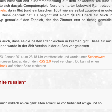
Auch nicht von 8bit Zusammenfassung auf dem bekackten YouTube i
te sich das als Computerspiele-Nerd und harter Lebowski-Fan trotzde
nefix
da in 8bit (und ein bisschen 16bit wie sie selbst zugeben) in gute
ie Beine gepixelt hat. Es beginnt mit einem $0.69 Check für Milch i
yp genau auf den Teppich, der das Zimmer erst so richtig gemütlic
iß auch, dass es die besten Pfannkuchen in Bremen gibt! Diese für mic
ne wurde in der 8bit Version leider außen vor gelassen.
3. Januar 2014 um 23:18 Uhr veröffentlicht und wurde unter
Sehenswert
 diesen Eintrag durch den
RSS 2.0
Feed verfolgen. Du kannst einen
kback
auf deiner Seite einrichten.
ite russian”
t mich wirklich an die ganz alten adventure von früher auf amiga und so