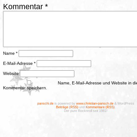
Kommentar
*
Name
*
E-Mail-Adresse
*
Website
Name, E-Mail-Adresse und Website in d
Kommentar speichern.
panschi.de
is powered by
www.christian-pansch.de
& WordPress
Beiträge (RSS)
und
Kommentare (RSS)
.
Der pure Rocknroll seit 1981!