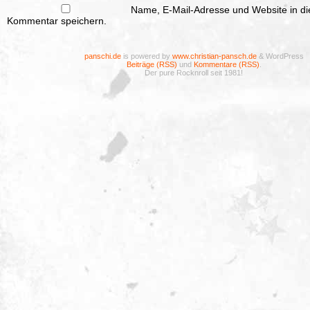
Name, E-Mail-Adresse und Website in d
Kommentar speichern.
panschi.de
is powered by
www.christian-pansch.de
& WordPress
Beiträge (RSS)
und
Kommentare (RSS)
.
Der pure Rocknroll seit 1981!