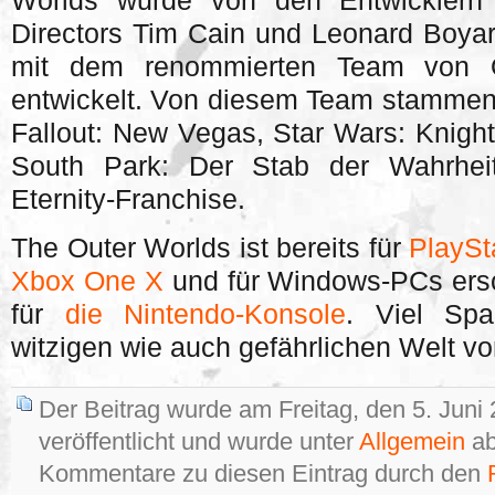
Worlds wurde von den Entwicklern
Directors Tim Cain und Leonard Boya
mit dem renommierten Team von Ob
entwickelt. Von diesem Team stammen 
Fallout: New Vegas, Star Wars: Knights
South Park: Der Stab der Wahrheit
Eternity-Franchise.
The Outer Worlds ist bereits für
PlaySt
Xbox One X
und für Windows-PCs ersc
für
die Nintendo-Konsole
. Viel Sp
witzigen wie auch gefährlichen Welt v
Der Beitrag wurde am Freitag, den 5. Juni
veröffentlicht und wurde unter
Allgemein
ab
Kommentare zu diesen Eintrag durch den