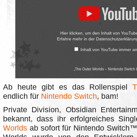
–
Nintendo
Switch
Launch
Trailer
DEUTSCH“
von
Hier klicken, um den Inhalt von YouTub
YouTube
Erfahre mehr in der
Datenschutzerkläru
anzeigen
Inhalt von YouTube immer a
„The Outer Worlds – Nintendo Switch 
Ab heute gibt es das Rollenspiel
T
endlich für
Nintendo Switch
, bam!
Private Division, Obsidian Entertai
bekannt, dass ihr erfolgreiches Sin
Worlds
ab sofort für Nintendo Switch™ 