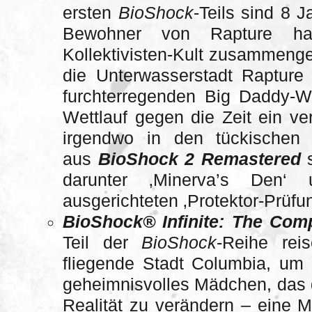
ersten
BioShock
-Teils sind 8 
Bewohner von Rapture h
Kollektivisten-Kult zusammenge
die Unterwasserstadt Rapture
furchterregenden Big Daddy-
Wettlauf gegen die Zeit ein 
irgendwo in den tückischen 
aus
BioShock 2
Remastered
s
darunter ‚Minerva’s Den
ausgerichteten ‚Protektor-Prüfu
BioShock® Infinite: The Comp
Teil der
BioShock
-Reihe rei
fliegende Stadt Columbia, um E
geheimnisvolles Mädchen, das di
Realität zu verändern – eine Ma