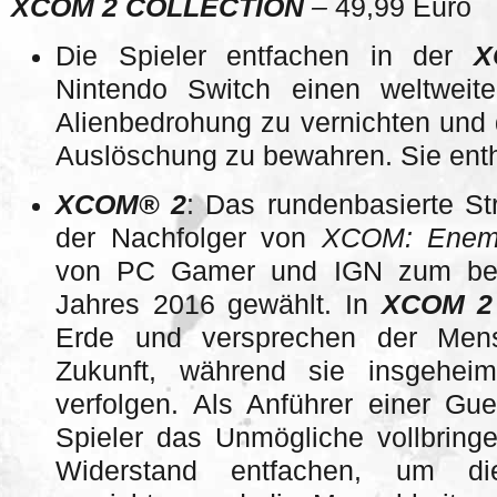
XCOM 2 COLLECTION
–
49,99 Euro
Die Spieler entfachen in der
X
Nintendo Switch einen weltweit
Alienbedrohung zu vernichten und 
Auslöschung zu bewahren. Sie enth
XCOM® 2
: Das rundenbasierte St
der Nachfolger von
XCOM: Enem
von PC Gamer und IGN zum best
Jahres 2016 gewählt. In
XCOM 2
Erde und versprechen der Mensc
Zukunft, während sie insgeheim
verfolgen. Als Anführer einer Gu
Spieler das Unmögliche vollbring
Widerstand entfachen, um di