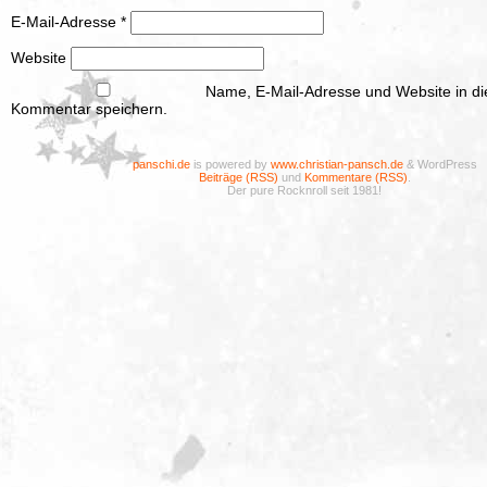
E-Mail-Adresse
*
Website
Name, E-Mail-Adresse und Website in d
Kommentar speichern.
panschi.de
is powered by
www.christian-pansch.de
& WordPress
Beiträge (RSS)
und
Kommentare (RSS)
.
Der pure Rocknroll seit 1981!