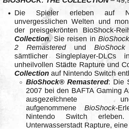
BIOSHOCK: THE COLLECTION
– 49,
Die Spieler erleben auf N
unvergesslichen Welten und mon
der preisgekrönten BioShock-Re
Collection
. Sie reisen in
BioShock
2 Remastered
und
BioShock 
sämtlicher Singleplayer-DLCs 
unheilvollen Städte Rapture und 
Collection
auf Nintendo Switch enth
BioShock® Remastered
: Die 
2007 bei den BAFTA Gaming Aw
ausgezeichnete u
aufgenommene
BioShock
-Er
Nintendo Switch erleben
Unterwasserstadt Rapture, eine 