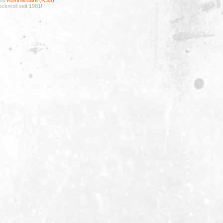
nd
Kommentare (RSS)
.
cknroll seit 1981!