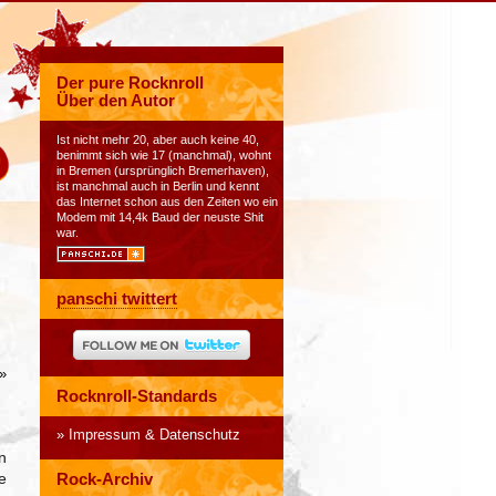
Der pure Rocknroll
Über den Autor
Ist nicht mehr 20, aber auch keine 40,
benimmt sich wie 17 (manchmal), wohnt
in Bremen (ursprünglich Bremerhaven),
ist manchmal auch in Berlin und kennt
das Internet schon aus den Zeiten wo ein
Modem mit 14,4k Baud der neuste Shit
war.
panschi twittert
»
Rocknroll-Standards
Impressum & Datenschutz
n
e
Rock-Archiv