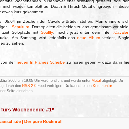
ontane Wochenenden in Hannover eher schwierig gestaltet. Wie de
 mich wieder komplett auf Death & Thrash Metal eingrooven – diese
eher etwas kurz gekommen.
er 05.04 im Zeichen der Cavalera-Brüder stehen. Man erinnere sich
Igor –
Sepultura
! Dort spielten die beiden zuletzt gemeinsam vor viele
e Zeit Solopfade mit
Soulfly
, macht jetzt unter dem Titel
„Cavaler
ucke. Am Samstag wird jedenfalls das
neue Album
verlost, Single
ideo zu sehen.
 von der
neuen In Flames Scheibe
zu hören geben – dazu dann hie
März 2008 um 19:05 Uhr veröffentlicht und wurde unter
Metal
abgelegt. Du
rag durch den
RSS 2.0
Feed verfolgen. Du kannst einen
Kommentar
ner Seite einrichten.
 fürs Wochenende #1”
anschi.de | Der pure Rocknroll