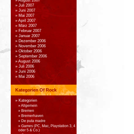
August 2007
Juli 2007
Juni 2007
Mai 2007
April 2007
März 2007
Februar 2007
Januar 2007
Dezember 2006
November 2006
Oktober 2006
September 2006
August 2006
Juli 2006
Juni 2006
Mai 2006
Kategorien Of Rock
Kategorien
Allgemein
Bremen
Bremerhaven
De puta madre
Games (PC, Mac, Playstation 3, 4
oder 5 & Co.)