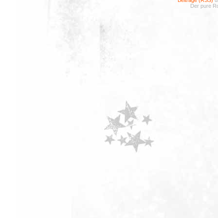
Beiträge (RSS)
u
Der pure Ro