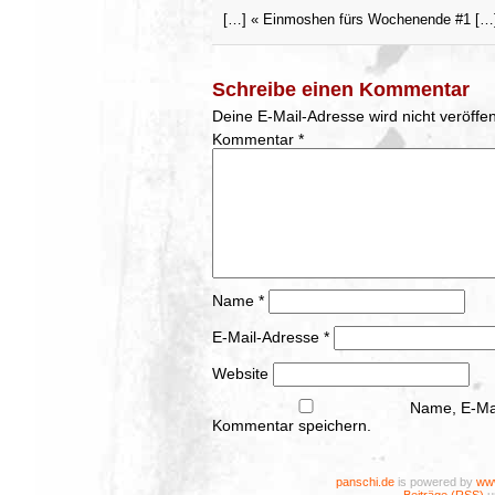
[…] « Einmoshen fürs Wochenende #1 […
Schreibe einen Kommentar
Deine E-Mail-Adresse wird nicht veröffent
Kommentar
*
Name
*
E-Mail-Adresse
*
Website
Name, E-Mai
Kommentar speichern.
panschi.de
is powered by
www