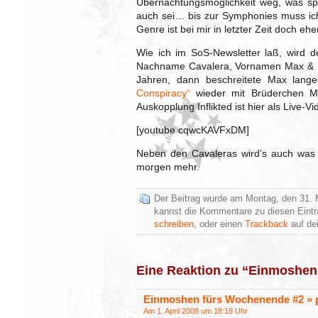
Übernachtungsmöglichkeit weg, was sp
auch sei… bis zur Symphonies muss ich
Genre ist bei mir in letzter Zeit doch 
Wie ich im SoS-Newsletter laß, wird d
Nachname Cavalera, Vornamen Max & 
Jahren, dann beschreitete Max lang
Conspiracy“
wieder mit Brüderchen M
Auskopplung Inflikted ist hier als Live-V
[youtube cqwcKAVFxDM]
Neben den Cavaleras wird’s auch was
morgen mehr.
Der Beitrag wurde am Montag, den 31. 
kannst die Kommentare zu diesen Eint
schreiben
, oder einen
Trackback
auf dei
Eine Reaktion zu “Einmoshen
Einmoshen fürs Wochenende #2 » p
Am 1. April 2008 um 18:18 Uhr