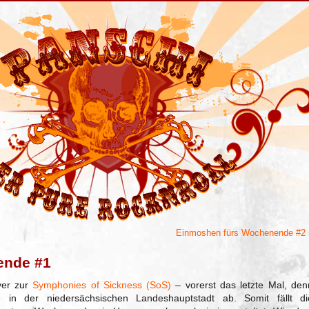
Einmoshen fürs Wochenende #2
ende #1
ver zur
Symphonies of Sickness (SoS)
– vorerst das letzte Mal, den
 in der niedersächsischen Landeshauptstadt ab. Somit fällt di