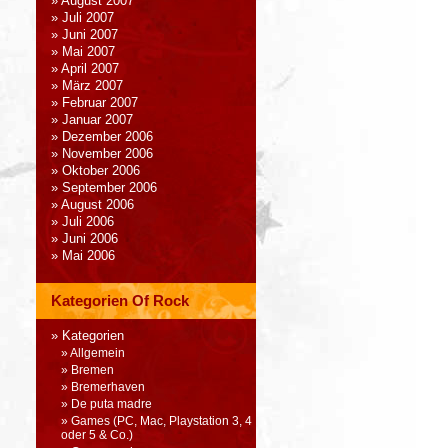
August 2007
Juli 2007
Juni 2007
Mai 2007
April 2007
März 2007
Februar 2007
Januar 2007
Dezember 2006
November 2006
Oktober 2006
September 2006
August 2006
Juli 2006
Juni 2006
Mai 2006
Kategorien Of Rock
Kategorien
Allgemein
Bremen
Bremerhaven
De puta madre
Games (PC, Mac, Playstation 3, 4
oder 5 & Co.)