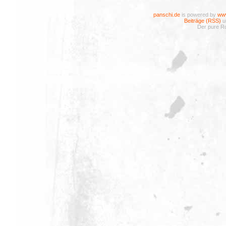
panschi.de
is powered by
www
Beiträge (RSS)
u
Der pure Ro