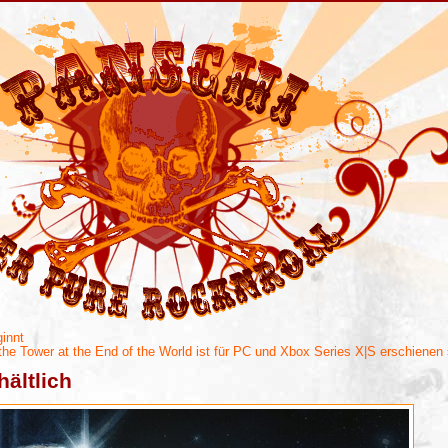
ginnt
he Tower at the End of the World ist für PC und Xbox Series X|S erschienen
hältlich