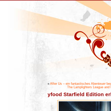
«
After Us – ein fantastisches Abenteuer be
The Lamplighters League and t
yfood Starfield Edition er