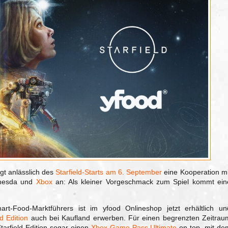
gt anlässlich des
Starfield-Starts am 6. September
eine Kooperation mi
thesda und
Xbox
an: Als kleiner Vorgeschmack zum Spiel kommt ein
art-Food-Marktführers ist im yfood Onlineshop jetzt erhältlich un
od Edition
auch bei Kaufland erwerben. Für einen begrenzten Zeitrau
tarfield Edition sogar einen
Xbox Game Pass Ultimate
on top, mit de