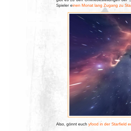
Spieler e
inen Monat lang Zugang zu Star
Also, gönnt euch
yfood in der Starfield e