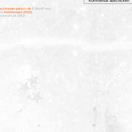
.christian-pansch.de
& WordPress
nd
Kommentare (RSS)
.
cknroll seit 1981!