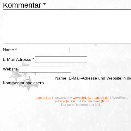
Kommentar
*
Name
*
E-Mail-Adresse
*
Website
Name, E-Mail-Adresse und Website in d
Kommentar speichern.
panschi.de
is powered by
www.christian-pansch.de
& WordPress
Beiträge (RSS)
und
Kommentare (RSS)
.
Der pure Rocknroll seit 1981!