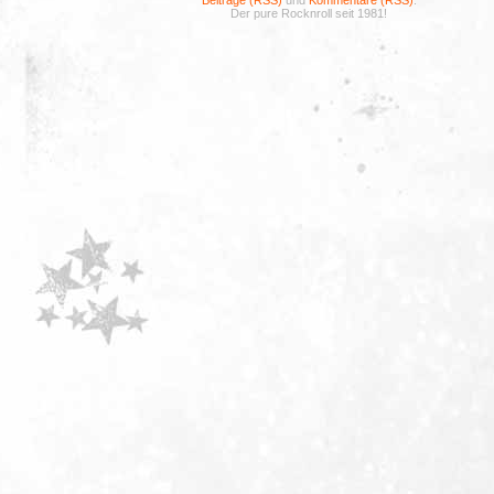
Beiträge (RSS)
und
Kommentare (RSS)
.
Der pure Rocknroll seit 1981!