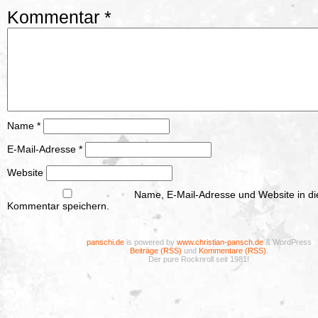
Kommentar
*
Name
*
E-Mail-Adresse
*
Website
Name, E-Mail-Adresse und Website in d
Kommentar speichern.
panschi.de
is powered by
www.christian-pansch.de
& WordPress
Beiträge (RSS)
und
Kommentare (RSS)
.
Der pure Rocknroll seit 1981!