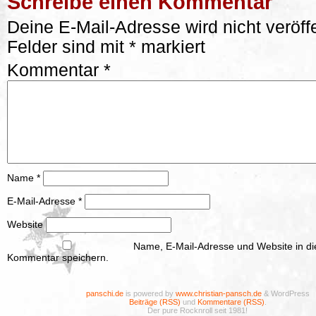
Schreibe einen Kommentar
Deine E-Mail-Adresse wird nicht veröffe
Felder sind mit
*
markiert
Kommentar
*
Name
*
E-Mail-Adresse
*
Website
Name, E-Mail-Adresse und Website in d
Kommentar speichern.
panschi.de
is powered by
www.christian-pansch.de
& WordPress
Beiträge (RSS)
und
Kommentare (RSS)
.
Der pure Rocknroll seit 1981!