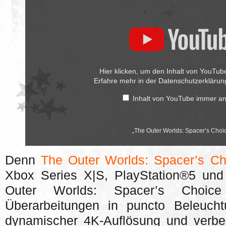
Outer
Worlds:
Spacer’s
Choice
Edition
–
Official
Trailer“
von
Hier klicken, um den Inhalt von YouTub
YouTube
Erfahre mehr in der
Datenschutzerkläru
anzeigen
Inhalt von YouTube immer a
„The Outer Worlds: Spacer’s Choice 
Denn
The Outer Worlds: Spacer’s Ch
Xbox Series X|S, PlayStation®5 und 
Outer Worlds: Spacer’s Choice
Überarbeitungen in puncto Beleuc
dynamischer 4K-Auflösung und verbes