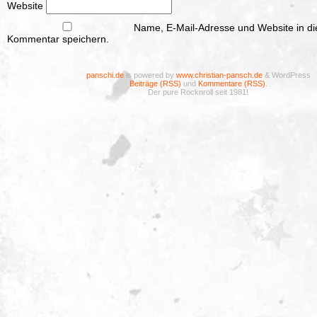
Website
Name, E-Mail-Adresse und Website in d
Kommentar speichern.
panschi.de
is powered by
www.christian-pansch.de
& WordPress
Beiträge (RSS)
und
Kommentare (RSS)
.
Der pure Rocknroll seit 1981!