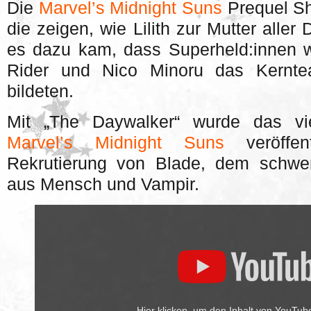
Die
Marvel’s Midnight Suns
Prequel Sho
die zeigen, wie Lilith zur Mutter all
es dazu kam, dass Superheld:innen w
Rider und Nico Minoru das Kernte
bildeten.
Mit „The Daywalker“ wurde das vie
Marvel’s Midnight Suns
veröffen
Rekrutierung von Blade, dem schwe
aus Mensch und Vampir.
„The
Daywalker
–
Prequel
Shorts
|
Marvel's
Midnight
Suns“
von
Hier klicken, um den Inhalt von YouTub