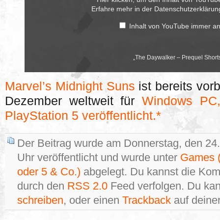
YouTube
Erfahre mehr in der
Datenschutzerkläru
anzeigen
Inhalt von YouTube immer a
„The Daywalker – Prequel Shorts 
Marvel’s Midnight Suns
ist bereits vor
Dezember weltweit für
Windows PC,
PlayStation 5 veröffentlicht.*
Der Beitrag wurde am Donnerstag, den 2
Uhr veröffentlicht und wurde unter
Games (
oder 5 & Co.)
abgelegt. Du kannst die Kom
durch den
RSS 2.0
Feed verfolgen. Du ka
schreiben
, oder einen
Trackback
auf deiner