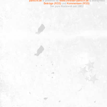
panschi.de
is powered by
www.christian-pansch.de
& WordPress
Beiträge (RSS)
und
Kommentare (RSS)
.
Der pure Rocknroll seit 1981!