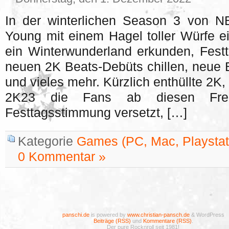
In der winterlichen Season 3 von N
Young mit einem Hagel toller Würfe ei
ein Winterwunderland erkunden, Festt
neuen 2K Beats-Debüts chillen, neue
und vieles mehr. Kürzlich enthüllte 2
2K23 die Fans ab diesen Frei
Festtagsstimmung versetzt, […]
Kategorie
Games (PC, Mac, Playstati
0 Kommentar »
panschi.de
is powered by
www.christian-pansch.de
& WordPress
Beiträge (RSS)
und
Kommentare (RSS)
.
Der pure Rocknroll seit 1981!