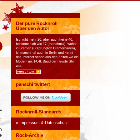
Der pure Rocknroll
Über den Autor
Ist nicht mehr 20, aber auch keine 40,
benimmt sich wie 17 (manchmal), wohnt
in Bremen (ursprünglich Bremerhaven),
ist manchmal auch in Berlin und kennt
das Internet schon aus den Zeiten wo ein
Modem mit 14,4k Baud der neuste Shit
war.
panschi twittert
»
Rocknroll-Standards
t
Impressum & Datenschutz
n
e
Rock-Archiv