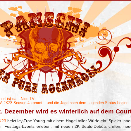
ort ist da – Nico TV
A 2K23 Season 4 kommt – und die Jagd nach dem Legenden-Status beginnt
. Dezember wird es winterlich auf dem Cour
K23
heizt Icy Trae Young mit einem Hagel toller Würfe ein. Spieler:inne
, Festtags-Events erleben, mit neuen 2K Beats-Debüts chillen, neu