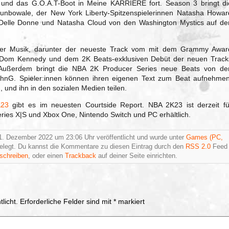
y und das G.O.A.T-Boot in Meine KARRIERE fort. Season 3 bringt di
gunbowale, der New York Liberty-Spitzenspielerinnen Natasha Howar
Delle Donne und Natasha Cloud von den Washington Mystics auf de
euer Musik, darunter der neueste Track vom mit dem Grammy Awar
t Dom Kennedy und dem 2K Beats-exklusiven Debüt der neuen Track
 Außerdem bringt die NBA 2K Producer Series neue Beats von de
hnG. Spieler:innen können ihren eigenen Text zum Beat aufnehmen
, und ihn in den sozialen Medien teilen.
K23
gibt es im neuesten Courtside Report. NBA 2K23 ist derzeit fü
eries X|S und Xbox One, Nintendo Switch und PC erhältlich.
1. Dezember 2022 um 23:06 Uhr veröffentlicht und wurde unter
Games (PC,
legt. Du kannst die Kommentare zu diesen Eintrag durch den
RSS 2.0
Feed
schreiben
, oder einen
Trackback
auf deiner Seite einrichten.
licht.
Erforderliche Felder sind mit
*
markiert