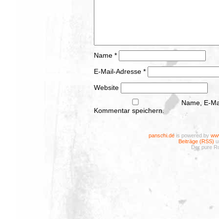
Name
*
E-Mail-Adresse
*
Website
Name, E-Mai
Kommentar speichern.
panschi.de
is powered by
www
Beiträge (RSS)
u
Der pure Ro