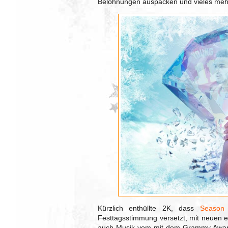
Belohnungen auspacken und vieles meh
Kürzlich enthüllte 2K, dass
Season
Festtagsstimmung versetzt, mit neuen 
auch Musik vom mit dem Grammy Awar