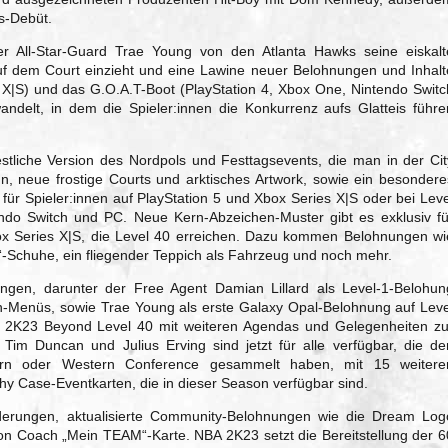
s-Debüt.
er All-Star-Guard Trae Young von den Atlanta Hawks seine eiskalt
f dem Court einzieht und eine Lawine neuer Belohnungen und Inhalt
s X|S) und das G.O.A.T-Boot (PlayStation 4, Xbox One, Nintendo Switc
ndelt, in dem die Spieler:innen die Konkurrenz aufs Glatteis führe
liche Version des Nordpols und Festtagsevents, die man in der Cit
, neue frostige Courts und arktisches Artwork, sowie ein besondere
 für Spieler:innen auf PlayStation 5 und Xbox Series X|S oder bei Leve
ndo Switch und PC. Neue Kern-Abzeichen-Muster gibt es exklusiv fü
box Series X|S, die Level 40 erreichen. Dazu kommen Belohnungen wi
“-Schuhe, ein fliegender Teppich als Fahrzeug und noch mehr.
gen, darunter der Free Agent Damian Lillard als Level-1-Belohun
on-Menüs, sowie Trae Young als erste Galaxy Opal-Belohnung auf Leve
 2K23 Beyond Level 40 mit weiteren Agendas und Gelegenheiten zu
im Duncan und Julius Erving sind jetzt für alle verfügbar, die de
tern oder Western Conference gesammelt haben, mit 15 weitere
y Case-Eventkarten, die in dieser Season verfügbar sind.
erungen, aktualisierte Community-Belohnungen wie die Dream Log
on Coach „Mein TEAM“-Karte. NBA 2K23 setzt die Bereitstellung der 6