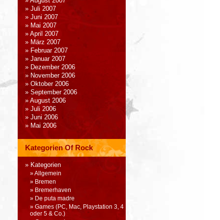
August 2007
Juli 2007
Juni 2007
Mai 2007
April 2007
März 2007
Februar 2007
Januar 2007
Dezember 2006
November 2006
Oktober 2006
September 2006
August 2006
Juli 2006
Juni 2006
Mai 2006
Kategorien Of Rock
Kategorien
Allgemein
Bremen
Bremerhaven
De puta madre
Games (PC, Mac, Playstation 3, 4
oder 5 & Co.)