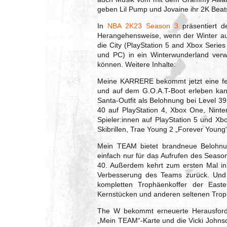
geben Lil Pump und Jovaine ihr 2K Beat
In
NBA 2K23 Season 3
präsentiert d
Herangehensweise, wenn der Winter au
die City (PlayStation 5 and Xbox Serie
und PC) in ein Winterwunderland verwa
können. Weitere Inhalte:
Meine KARRERE bekommt jetzt eine fest
und auf dem G.O.A.T-Boot erleben kann
Santa-Outfit als Belohnung bei Level 39
40 auf PlayStation 4, Xbox One, Ninte
Spieler:innen auf PlayStation 5 und X
Skibrillen, Trae Young 2 „Forever Young
Mein TEAM bietet brandneue Belohnun
einfach nur für das Aufrufen des Seas
40. Außerdem kehrt zum ersten Mal in
Verbesserung des Teams zurück. Und T
kompletten Trophäenkoffer der Eas
Kernstücken und anderen seltenen Troph
The W bekommt erneuerte Herausford
„Mein TEAM“-Karte und die Vicki Johns