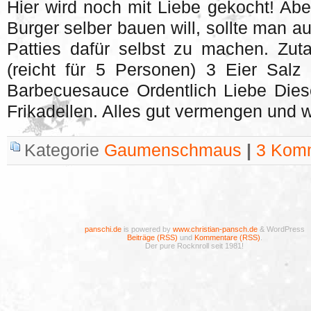
Hier wird noch mit Liebe gekocht! A
Burger selber bauen will, sollte man a
Patties dafür selbst zu machen. Zut
(reicht für 5 Personen) 3 Eier Salz
Barbecuesauce Ordentlich Liebe Dies
Frikadellen. Alles gut vermengen und
Kategorie
Gaumenschmaus
|
3 Kom
panschi.de
is powered by
www.christian-pansch.de
& WordPress
Beiträge (RSS)
und
Kommentare (RSS)
.
Der pure Rocknroll seit 1981!