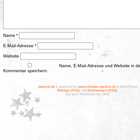
Name
*
E-Mail-Adresse
*
Website
Name, E-Mail-Adresse und Website in d
Kommentar speichern.
panschi.de
is powered by
www.christian-pansch.de
& WordPress
Beiträge (RSS)
und
Kommentare (RSS)
.
Der pure Rocknroll seit 1981!