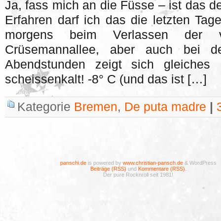
Ja, fass mich an die Füsse – ist das d
Erfahren darf ich das die letzten Tag
morgens beim Verlassen der 
Crüsemannallee, aber auch bei d
Abendstunden zeigt sich gleiches 
scheissenkalt! -8° C (und das ist […]
Kategorie
Bremen
,
De puta madre
|
panschi.de
is powered by
www.christian-pansch.de
& WordPress
Beiträge (RSS)
und
Kommentare (RSS)
.
Der pure Rocknroll seit 1981!