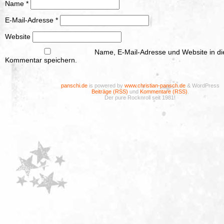
Name
*
E-Mail-Adresse
*
Website
Name, E-Mail-Adresse und Website in d
Kommentar speichern.
panschi.de
is powered by
www.christian-pansch.de
& WordPress
Beiträge (RSS)
und
Kommentare (RSS)
.
Der pure Rocknroll seit 1981!