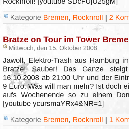
Rocknroll! [youtube SDcFUjU25gM]
Kategorie
Bremen
,
Rocknroll
|
2 Kom
Bratze on Tour im Tower Brem
Mittwoch, den 15. Oktober 2008
Jawoll, Elektro-Trash aus Hamburg i
Bratze! Sauber! Das Ganze steig
16.10.2008 ab 21:00 Uhr und der Eintri
9 Euro. Was will man mehr? Ist doch 
aufs Wochenende so zu einem Donn
[youtube ycursmaYRx4&NR=1]
Kategorie
Bremen
,
Rocknroll
|
1 Kom