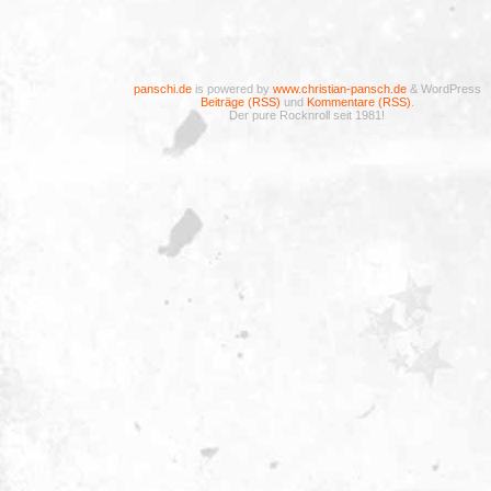
panschi.de
is powered by
www.christian-pansch.de
& WordPress
Beiträge (RSS)
und
Kommentare (RSS)
.
Der pure Rocknroll seit 1981!