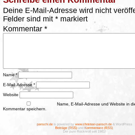
Deine E-Mail-Adresse wird nicht veröffe
Felder sind mit
*
markiert
Kommentar
*
Name
*
E-Mail-Adresse
*
Website
Name, E-Mail-Adresse und Website in d
Kommentar speichern.
panschi.de
is powered by
www.christian-pansch.de
& WordPress
Beiträge (RSS)
und
Kommentare (RSS)
.
Der pure Rocknroll seit 1981!