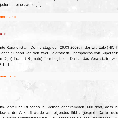
 jeder hat eine zweite […]
mmentar »
ule
nte Renate ist am Donnerstag, den 26.03.2009, in der Lila Eule (NICH
r ohne Support von den zwei Elektrotrash-Oberspackos von Supershirt
en D(er) T(ante) R(enate)-Tour begleiten. Da hat das Veranstalter woh
. […]
mmentar »
olith-Bestellung ist schon in Bremen angekommen. Nur doof, dass ic
 Beweis der Ankunft wurde wir folgendes Bild zugespielt. Danke edle