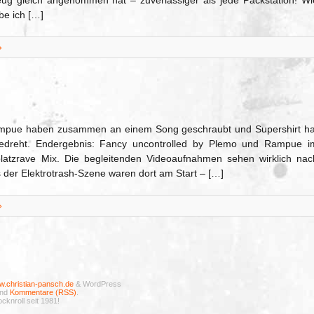
eug gleich angenommen hat – zuverlässiger als jede Packstation! Wi
e ich […]
»
ampue haben zusammen an einem Song geschraubt und Supershirt ha
gedreht. Endergebnis: Fancy uncontrolled by Plemo und Rampue i
kplatzrave Mix. Die begleitenden Videoaufnahmen sehen wirklich nac
 der Elektrotrash-Szene waren dort am Start – […]
»
.christian-pansch.de
& WordPress
nd
Kommentare (RSS)
.
cknroll seit 1981!