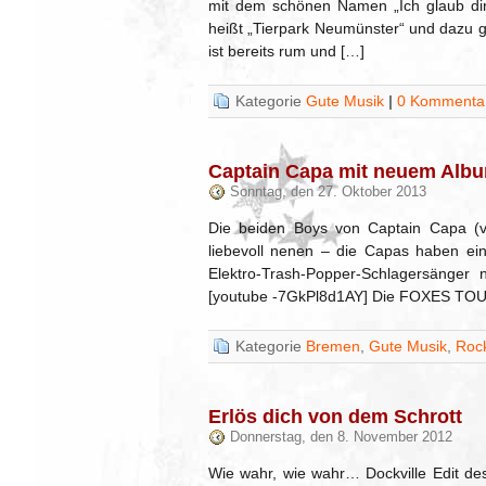
mit dem schönen Namen „Ich glaub dir 
heißt „Tierpark Neumünster“ und dazu gi
ist bereits rum und […]
Kategorie
Gute Musik
|
0 Kommenta
Captain Capa mit neuem Albu
Sonntag, den 27. Oktober 2013
Die beiden Boys von Captain Capa (vo
liebevoll nenen – die Capas haben ei
Elektro-Trash-Popper-Schlagersänge
[youtube -7GkPl8d1AY] Die FOXES TOUR
Kategorie
Bremen
,
Gute Musik
,
Rock
Erlös dich von dem Schrott
Donnerstag, den 8. November 2012
Wie wahr, wie wahr… Dockville Edit de