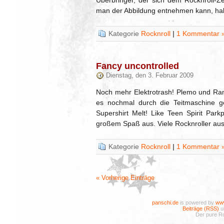
Überbringer, der sich dem Rocknroll-Z
man der Abbildung entnehmen kann, hab
Kategorie
Rocknroll
|
1 Kommentar 
Fancy uncontrolled
Dienstag, den 3. Februar 2009
Noch mehr Elektrotrash! Plemo und R
es nochmal durch die Teitmaschine 
Supershirt Melt! Like Teen Spirit Par
großem Spaß aus. Viele Rocknroller aus
Kategorie
Rocknroll
|
1 Kommentar 
« Vorherige Einträge
panschi.de
is powered by
www
Beiträge (RSS)
u
Der pure Ro