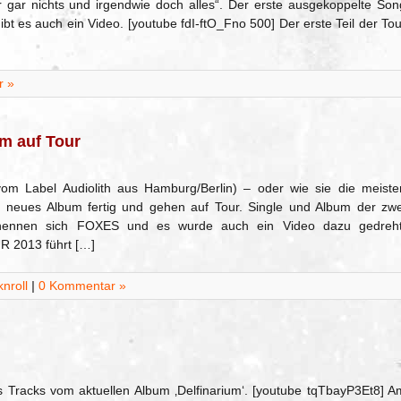
gar nichts und irgendwie doch alles“. Der erste ausgekoppelte Son
bt es auch ein Video. [youtube fdI-ftO_Fno 500] Der erste Teil der Tou
r »
m auf Tour
m Label Audiolith aus Hamburg/Berlin) – oder wie sie die meiste
n neues Album fertig und gehen auf Tour. Single und Album der zwe
r nennen sich FOXES und es wurde auch ein Video dazu gedreht
 2013 führt […]
nroll
|
0 Kommentar »
s Tracks vom aktuellen Album ‚Delfinarium‘. [youtube tqTbayP3Et8] A