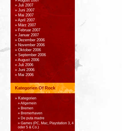
August 2007
Juli 2007
Juni 2007
Mai 2007
April 2007
März 2007
Februar 2007
Januar 2007
Dezember 2006
November 2006
Oktober 2006
September 2006
August 2006
Juli 2006
Juni 2006
Mai 2006
Kategorien Of Rock
Kategorien
Allgemein
Bremen
Bremerhaven
De puta madre
Games (PC, Mac, Playstation 3, 4
oder 5 & Co.)