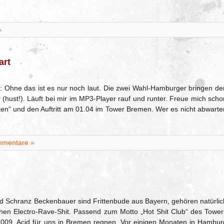
»
art
: Ohne das ist es nur noch laut. Die zwei Wahl-Hamburger bringen de
(hust!). Läuft bei mir im MP3-Player rauf und runter. Freue mich scho
en“ und den Auftritt am 01.04 im Tower Bremen. Wer es nicht abwarte
mmentare »
d Schranz Beckenbauer sind Frittenbude aus Bayern, gehören natürlic
en Electro-Rave-Shit. Passend zum Motto „Hot Shit Club“ des Tower
.2009, Acid für uns in Bremen regnen. Vor einigen Monaten in Hambur