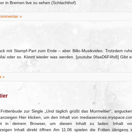
er in Bremen live zu sehen (Schlachthof).
ommentar »
ack mit Stampf-Part zum Ende – aber Billo-Musikvideo. Trotzdem ruhi
i oder so. Könnt wieder was werden. [youtube 0faaD6F4fs8] Gibt e
r »
ier
rittenbude zur Single „Und täglich grüßt das Murmeltier“, angucken
anzeigen Hier klicken, um den Inhalt von mediaservices.myspace.co
ript in deinem Browser, um diesen Inhalt zu laden. Inhalt vo
igen Inhalt direkt öffnen Am 11.06 spielen die Fritten übrigens i