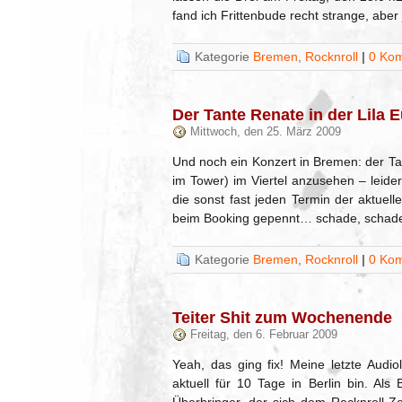
fand ich Frittenbude recht strange, aber
Kategorie
Bremen
,
Rocknroll
|
0 Ko
Der Tante Renate in der Lila E
Mittwoch, den 25. März 2009
Und noch ein Konzert in Bremen: der Ta
im Tower) im Viertel anzusehen – leide
die sonst fast jeden Termin der aktuell
beim Booking gepennt… schade, schade
Kategorie
Bremen
,
Rocknroll
|
0 Ko
Teiter Shit zum Wochenende
Freitag, den 6. Februar 2009
Yeah, das ging fix! Meine letzte Audi
aktuell für 10 Tage in Berlin bin. Als