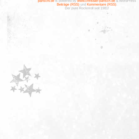
panschi.de
is powered by
www.christian-pansch.de
& WordPress
Beiträge (RSS)
und
Kommentare (RSS)
.
Der pure Rocknroll seit 1981!