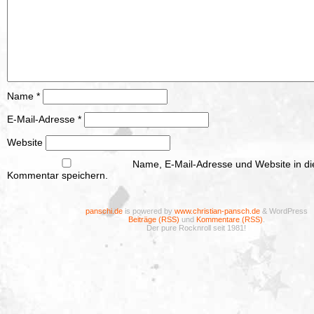
Name
*
E-Mail-Adresse
*
Website
Name, E-Mail-Adresse und Website in d
Kommentar speichern.
panschi.de
is powered by
www.christian-pansch.de
& WordPress
Beiträge (RSS)
und
Kommentare (RSS)
.
Der pure Rocknroll seit 1981!