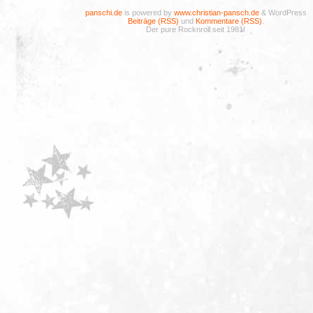
panschi.de
is powered by
www.christian-pansch.de
& WordPress
Beiträge (RSS)
und
Kommentare (RSS)
.
Der pure Rocknroll seit 1981!