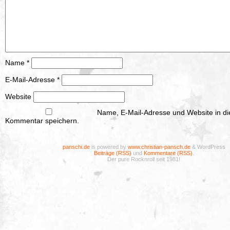
Name
*
E-Mail-Adresse
*
Website
Name, E-Mail-Adresse und Website in d
Kommentar speichern.
panschi.de
is powered by
www.christian-pansch.de
& WordPress
Beiträge (RSS)
und
Kommentare (RSS)
.
Der pure Rocknroll seit 1981!