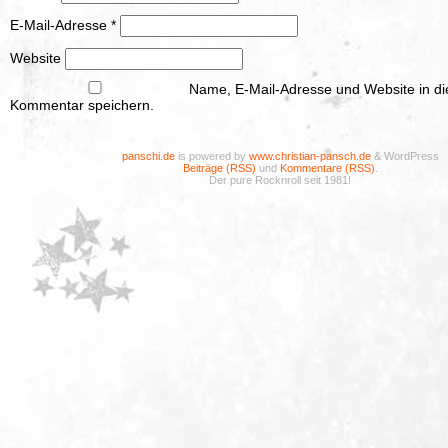
E-Mail-Adresse
*
Website
Name, E-Mail-Adresse und Website in d
Kommentar speichern.
panschi.de
is powered by
www.christian-pansch.de
& WordPress
Beiträge (RSS)
und
Kommentare (RSS)
.
Der pure Rocknroll seit 1981!