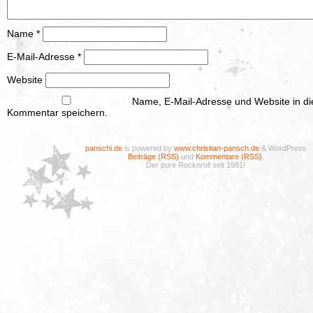
Name
*
E-Mail-Adresse
*
Website
Name, E-Mail-Adresse und Website in d
Kommentar speichern.
panschi.de
is powered by
www.christian-pansch.de
& WordPress
Beiträge (RSS)
und
Kommentare (RSS)
.
Der pure Rocknroll seit 1981!