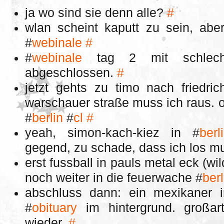
ja wo sind sie denn alle?
#
wlan scheint kaputt zu sein, abe
#
webinale
#
#
webinale
tag 2 mit schlech
abgeschlossen.
#
jetzt gehts zu timo nach friedric
warschauer straße muss ich raus. o
#
berlin
#
cl
#
yeah, simon-kach-kiez in #
berl
gegend, zu schade, dass ich los m
erst fussball in pauls metal eck (wi
noch weiter in die feuerwache #
berl
abschluss dann: ein mexikaner 
#
obituary
im hintergrund. großar
wieder.
#