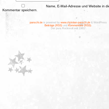
Name, E-Mail-Adresse und Website in d
Kommentar speichern.
panschi.de
is powered by
www.christian-pansch.de
& WordPress
Beiträge (RSS)
und
Kommentare (RSS)
.
Der pure Rocknroll seit 1981!