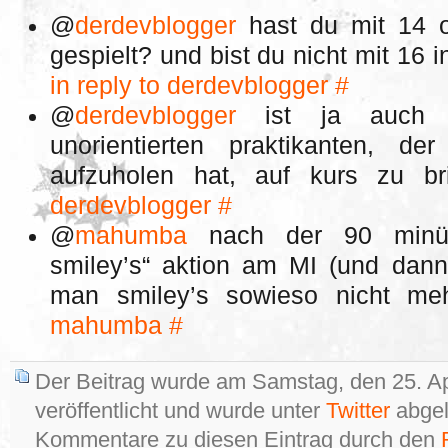
@
derdevblogger
hast du mit 14 od
gespielt? und bist du nicht mit 16 
in reply to derdevblogger
#
@
derdevblogger
ist ja auch ge
unorientierten praktikanten, d
aufzuholen hat, auf kurs zu 
derdevblogger
#
@
mahumba
nach der 90 minüti
smiley’s“ aktion am MI (und dann
man smiley’s sowieso nicht m
mahumba
#
Der Beitrag wurde am Samstag, den 25. Ap
veröffentlicht und wurde unter
Twitter
abgel
Kommentare zu diesen Eintrag durch den