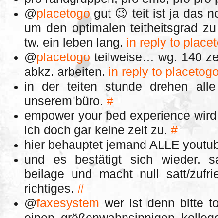
@
placetogo
gut 😉 teit ist ja das n
um den optimalen teitheitsgrad zu
tw. ein leben lang.
in reply to place
@
placetogo
teilweise… wg. 140 ze
abkz. arbeiten.
in reply to placetog
in der teiten stunde drehen all
unserem büro.
#
empower your bed experience wird 
ich doch gar keine zeit zu.
#
hier behauptet jemand ALLE youtu
und es bestätigt sich wieder. s
beilage und macht null satt/zufr
richtiges.
#
@
faxesystem
wer ist denn bitte 
einen größenwahnsinnigen kolle