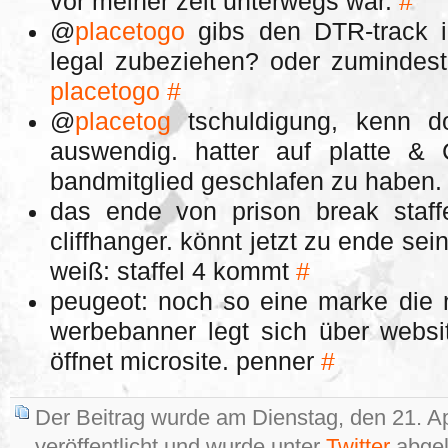
vor meiner zeit unterwegs war.
#
@
placetogo
gibs den DTR-track i
legal zubeziehen? oder zumindes
placetogo
#
@
placetog
tschuldigung, kenn doc
auswendig. hatter auf platte 
bandmitglied geschlafen zu haben
das ende von prison break staffe
cliffhanger. könnt jetzt zu ende sei
weiß: staffel 4 kommt
#
peugeot: noch so eine marke die n
werbebanner legt sich über websit
öffnet microsite. penner
#
Der Beitrag wurde am Dienstag, den 21. A
veröffentlicht und wurde unter
Twitter
abgel