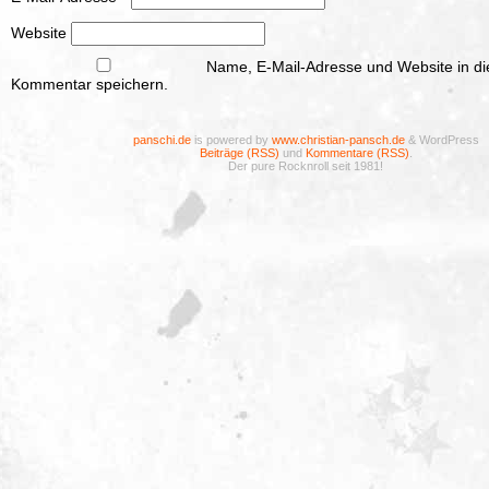
Website
Name, E-Mail-Adresse und Website in d
Kommentar speichern.
panschi.de
is powered by
www.christian-pansch.de
& WordPress
Beiträge (RSS)
und
Kommentare (RSS)
.
Der pure Rocknroll seit 1981!