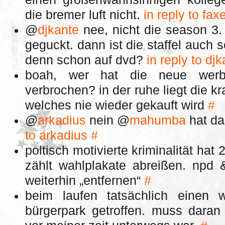
die bremer luft nicht.
in reply to fa
@
djkante
nee, nicht die season 3.
geguckt. dann ist die staffel auch s
denn schon auf dvd?
in reply to dj
boah, wer hat die neue werb
verbrochen? in der ruhe liegt die kr
welches nie wieder gekauft wird
#
@
arkadius
nein @
mahumba
hat da
to arkadius
#
poltisch motivierte kriminalität ha
zählt wahlplakate abreißen. npd 
weiterhin „entfernen“
#
beim laufen tatsächlich einen 
bürgerpark getroffen. muss daran