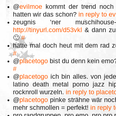
@
evilmoe
kommt der trend noch 
hatten wir das schon?
in reply to e
zeugnis ’ner muschihous
http://tinyurl.com/d53vkl
& dann zum
🙂
#
hätte mal doch heut mit dem rad z
#
@
placetogo
bist du denn kein emo
#
@
placetogo
ich bin alles. von jed
latino death metal porno jazz hi
rocknroll wurzeln.
in reply to place
@
placetogo
pinke strähne wär noch
mehr schmollen = perfekt!
in reply 
pro randgruppen, pro emo, pro pro 