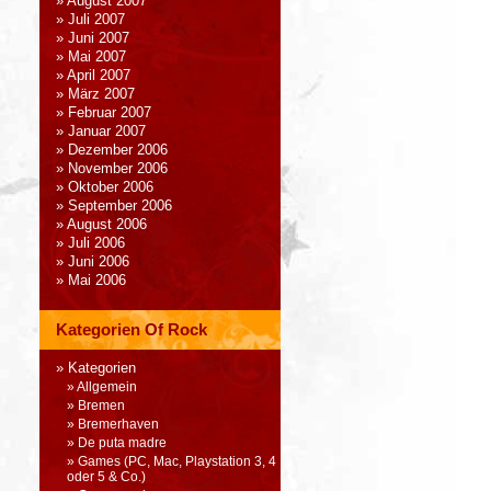
August 2007
Juli 2007
Juni 2007
Mai 2007
April 2007
März 2007
Februar 2007
Januar 2007
Dezember 2006
November 2006
Oktober 2006
September 2006
August 2006
Juli 2006
Juni 2006
Mai 2006
Kategorien Of Rock
Kategorien
Allgemein
Bremen
Bremerhaven
De puta madre
Games (PC, Mac, Playstation 3, 4
oder 5 & Co.)