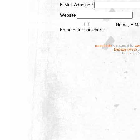
E-Mail-Adresse
*
Website
Name, E-Mai
Kommentar speichern.
panschi.de
is powered by
www
Beiträge (RSS)
u
Der pure Ro