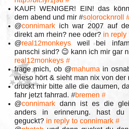
KAUF! WENIGER! EIN! das könnt
dem abend und mir #
solorocknroll
@
connimark
ich war 2007 auf de
direkt am rhein? nee oder?
in reply
@
real12monkeys
weil bei infam
panschi sind? 😉 kann ich mir gar n
real12monkeys
#
frage mich, ob @
mahuma
in osnab
wieso hört & sieht man nix von der
drückt mir bitte alle die daumen, da
fahr jetzt fahrrad. #
bremen
#
@
connimark
dann ist es die glei
anders in erinnerung. hast du 
geguckt?
in reply to connimark
#