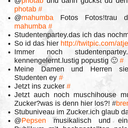
@
photab
und dann guckst du den
photab
#
@
mahumba
Fotos Fotos!trau d
mahumba
#
Studentenpartey.das ich das nochm
So id das hier
http://twitpic.com/atj
Immer noch studentenparte
kennengelernt.lustig popustig 🙂
#
Meine Damen und Herren sie
Studenten ey
#
Jetzt ins zucker
#
Jetzt auch noch muschihouse mu
Zucker?was is denn hier los?! #
br
Stubuniveau im Zucker.ich glaub da
@
Pepsen
musikalisch und ei