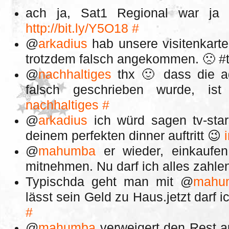
ach ja, Sat1 Regional war j
http://bit.ly/Y5O18
#
@
arkadius
hab unsere visitenkarte
trotzdem falsch angekommen. 🙁 #
@
nachhaltiges
thx 🙂 dass die age
falsch geschrieben wurde, is
nachhaltiges
#
@
arkadius
ich würd sagen tv-star
deinem perfekten dinner auftritt 😉
@
mahumba
er wieder, einkaufe
mitnehmen. Nu darf ich alles zah
Typischda geht man mit @
mahu
lässt sein Geld zu Haus.jetzt darf 
#
@
mahumba
verweigert den Rest a