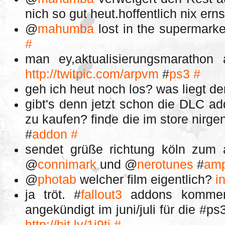
nich so gut heut.hoffentlich nix er
@
mahumba
lost in the supermark
#
man ey,aktualisierungsmarathon 
http://twitpic.com/arpvm
#
ps3
#
geh ich heut noch los? was liegt d
gibt's denn jetzt schon die DLC add
zu kaufen? finde die im store nirge
#
addon
#
sendet grüße richtung köln zum a
@
connimark
und @
nerotunes
#
amp
@
photab
welcher film eigentlich?
i
ja tröt. #
fallout3
addons kommen 
angekündigt im juni/juli für die #p
http://bit.ly/1j9ti
#