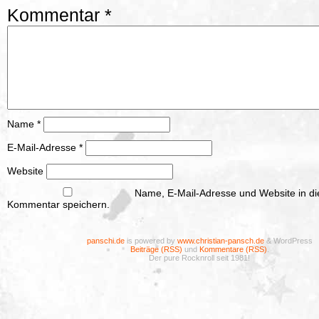
Kommentar
*
Name
*
E-Mail-Adresse
*
Website
Name, E-Mail-Adresse und Website in d
Kommentar speichern.
panschi.de
is powered by
www.christian-pansch.de
& WordPress
Beiträge (RSS)
und
Kommentare (RSS)
.
Der pure Rocknroll seit 1981!