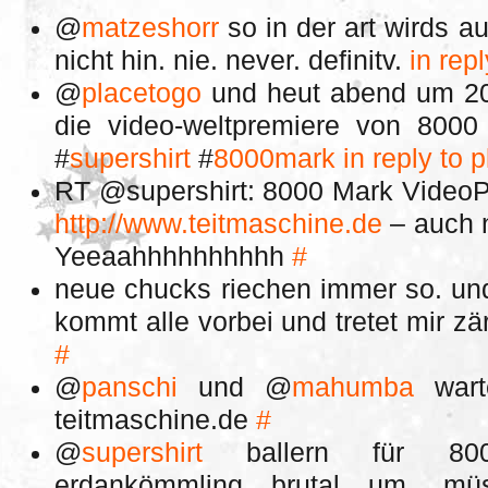
@
matzeshorr
so in der art wirds a
nicht hin. nie. never. definitv.
in rep
@
placetogo
und heut abend um 20:
die video-weltpremiere von 8000
#
supershirt
#
8000mark
in reply to 
RT @supershirt: 8000 Mark VideoP
http://www.teitmaschine.de
– auch n
Yeeaahhhhhhhhhh
#
neue chucks riechen immer so. un
kommt alle vorbei und tretet mir zärt
#
@
panschi
und @
mahumba
warte
teitmaschine.de
#
@
supershirt
ballern für 8000
erdankömmling brutal um. mü