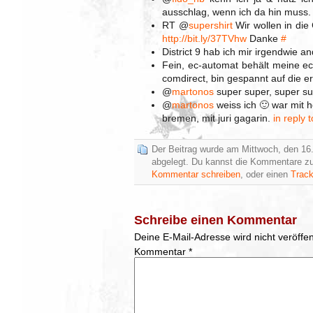
ausschlag, wenn ich da hin muss
RT @
supershirt
Wir wollen in die
http://bit.ly/37TVhw
Danke
#
District 9 hab ich mir irgendwie an
Fein, ec-automat behält meine e
comdirect, bin gespannt auf die e
@
martonos
super super, super 
@
martonos
weiss ich 🙂 war mit h
bremen, mit juri gagarin.
in reply 
Der Beitrag wurde am Mittwoch, den 16
abgelegt. Du kannst die Kommentare zu
Kommentar schreiben
, oder einen
Trac
Schreibe einen Kommentar
Deine E-Mail-Adresse wird nicht veröffent
Kommentar
*