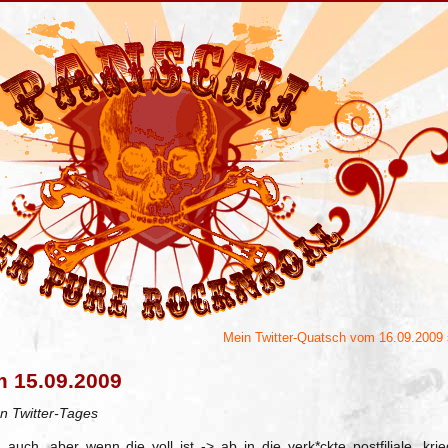
Mein Twitter-Quatsch vom 16.09.2009
m 15.09.2009
n Twitter-Tages
auch. aber wenn die voll ist -> ab in die verk*ckte postfiliale. krie