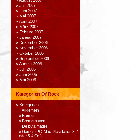
August 2007
Juli 2007
Juni 2007
Mai 2007
April 2007
März 2007
Februar 2007
Januar 2007
Dezember 2006
November 2006
Oktober 2006
September 2006
August 2006
Juli 2006
Juni 2006
Mai 2006
Kategorien Of Rock
Kategorien
Allgemein
Bremen
Bremerhaven
De puta madre
Games (PC, Mac, Playstation 3, 4
oder 5 & Co.)