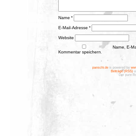
Name
*
E-Mail-Adresse
*
Website
Name, E-Mai
Kommentar speichern.
panschi.de
is powered by
www
Beiträge (RSS)
u
Der pure Ro