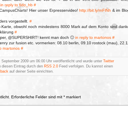
.
in reply to fido_hb
#
 CampusCharts! Hier unser Erpresservideo!
http://bit.ly/mFlNh
& im Blo
ders vorgestellt.
#
c-Karte, obwohl noch mindestens 8000 Mark auf dem Konto sind.dank
rklärung
#
super, @SUPERSHIRT! kennt man doch 🙂
in reply to martonos
#
enry zur fusion etc. vormerken: 08.10 berlin, 09.10 rostock (mau), 22.1
to martonos
#
. September 2009 um 06:00 Uhr veröffentlicht und wurde unter
Twitter
 diesen Eintrag durch den
RSS 2.0
Feed verfolgen. Du kannst einen
kback
auf deiner Seite einrichten.
licht.
Erforderliche Felder sind mit
*
markiert