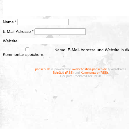
Name
*
E-Mail-Adresse
*
Website
Name, E-Mail-Adresse und Website in d
Kommentar speichern.
panschi.de
is powered by
www.christian-pansch.de
& WordPress
Beiträge (RSS)
und
Kommentare (RSS)
.
Der pure Rocknroll seit 1981!