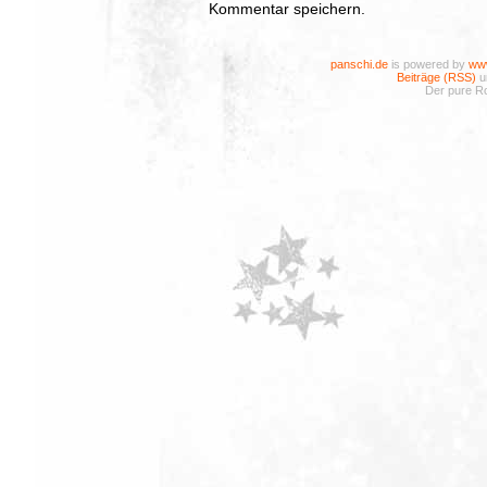
Kommentar speichern.
panschi.de
is powered by
www
Beiträge (RSS)
u
Der pure Ro