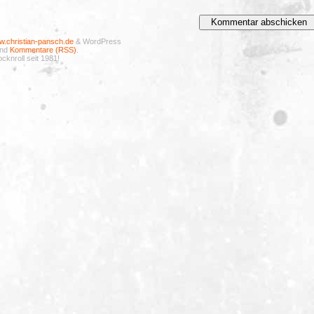
.christian-pansch.de
& WordPress
nd
Kommentare (RSS)
.
cknroll seit 1981!