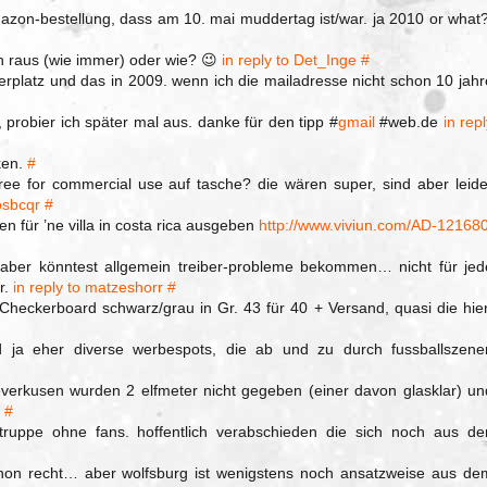
azon-bestellung, dass am 10. mai muddertag ist/war. ja 2010 or what?
h raus (wie immer) oder wie? 😉
in reply to Det_Inge
#
erplatz und das in 2009. wenn ich die mailadresse nicht schon 10 jahr
 probier ich später mal aus. danke für den tipp #
gmail
#web.de
in rep
nken.
#
ree for commercial use auf tasche? die wären super, sind aber leide
/osbcqr
#
en für ’ne villa in costa rica ausgeben
http://www.viviun.com/AD-121680
aber könntest allgemein treiber-probleme bekommen… nicht für jed
r.
in reply to matzeshorr
#
heckerboard schwarz/grau in Gr. 43 für 40 + Versand, quasi die hier
d ja eher diverse werbespots, die ab und zu durch fussballszene
everkusen wurden 2 elfmeter nicht gegeben (einer davon glasklar) un
.
#
truppe ohne fans. hoffentlich verabschieden die sich noch aus de
hon recht… aber wolfsburg ist wenigstens noch ansatzweise aus de