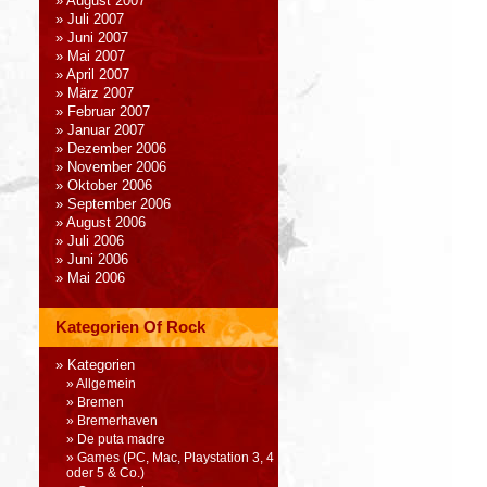
August 2007
Juli 2007
Juni 2007
Mai 2007
April 2007
März 2007
Februar 2007
Januar 2007
Dezember 2006
November 2006
Oktober 2006
September 2006
August 2006
Juli 2006
Juni 2006
Mai 2006
Kategorien Of Rock
Kategorien
Allgemein
Bremen
Bremerhaven
De puta madre
Games (PC, Mac, Playstation 3, 4
oder 5 & Co.)