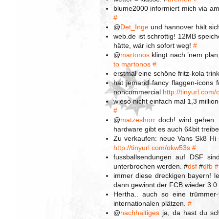
blume2000 informiert mich via am
#
@
Det_Inge
und hannover hält sic
web.de ist schrottig! 12MB speich
hätte, wär ich sofort weg!
#
@
martonos
klingt nach ’nem plan,
to martonos
#
erstmal eine schöne fritz-kola tri
hat jemand fancy flaggen-icons f
noncommercial
http://tinyurl.com
wieso nicht einfach mal 1,3 million
#
@
matzeshorr
doch! wird gehen. 
hardware gibt es auch 64bit treibe
Zu verkaufen: neue Vans Sk8 Hi C
http://tinyurl.com/okw53s
#
fussballsendungen auf DSF sin
unterbrochen werden. #
dsf
#
dfb
#
immer diese dreckigen bayern! l
dann gewinnt der FCB wieder 3:0
Hertha.. auch so eine trümmer-
internationalen plätzen.
#
@
nachhaltiges
ja, da hast du sc