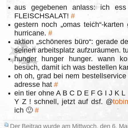
aus gegebenen anlass: ich ess
FLEISCHSALAT!
#
gestern noch „omas teich“-karten g
hurricane.
#
aktion „schöneres büro“: gerade d
seinen arbeitsplatz aufzuräumen. tu
hunger hunger hunger. wann ko
besuch, damit ich was bestellen k
oh oh, grad bei nem bestellservice 
adresse hat
#
ein tier ohne A B C D E F G I J K
Y Z ! schnell, jetzt auf dsf. @
tobi
ich 🙂
#
Der Beitrag wurde am Mittwoch, den 6. Ma