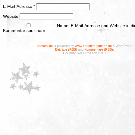
E-Mail-Adresse
*
Website
Name, E-Mail-Adresse und Website in d
Kommentar speichern.
panschi.de
is powered by
www.christian-pansch.de
& WordPress
Beiträge (RSS)
und
Kommentare (RSS)
.
Der pure Rocknroll seit 1981!