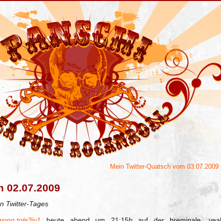
Mein Twitter-Quatsch vom 03.07.2009
m 02.07.2009
n Twitter-Tages
/wong.to/s3iv1
heute abend um 21:15h auf der breminale, yea