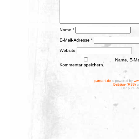
Name
*
E-Mail-Adresse
*
Website
Name, E-Mai
Kommentar speichern.
panschi.de
is powered by
www
Beiträge (RSS)
u
Der pure Ro