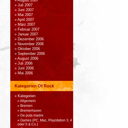
August 2007
Juli 2007
Juni 2007
Mai 2007
April 2007
März 2007
Februar 2007
Januar 2007
Dezember 2006
November 2006
Oktober 2006
September 2006
August 2006
Juli 2006
Juni 2006
Mai 2006
Kategorien Of Rock
Kategorien
Allgemein
Bremen
Bremerhaven
De puta madre
Games (PC, Mac, Playstation 3, 4
oder 5 & Co.)