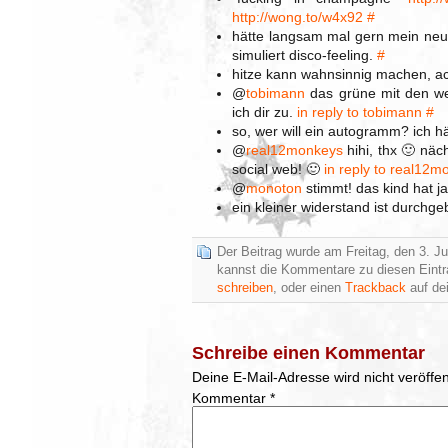
http://wong.to/w4x92
#
hätte langsam mal gern mein neues
simuliert disco-feeling.
#
hitze kann wahnsinnig machen, a
@
tobimann
das grüne mit den we
ich dir zu.
in reply to tobimann
#
so, wer will ein autogramm? ich hä
@
real12monkeys
hihi, thx 🙂 näc
social web! 🙂
in reply to real12m
@
monoton
stimmt! das kind hat ja
ein kleiner widerstand ist durchg
Der Beitrag wurde am Freitag, den 3. Ju
kannst die Kommentare zu diesen Eint
schreiben
, oder einen
Trackback
auf dei
Schreibe einen Kommentar
Deine E-Mail-Adresse wird nicht veröffent
Kommentar
*