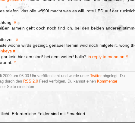
 telefon. das olle w890i macht was es will. rote LED auf der rücksich
chtung!
#
ißen ärmeln geht doch noch find ich. bei den beiden anderen stimm
tte zeit.
#
hste woche wirds gezeigt, genauer termin wird noch mitgeteilt. wong th
onkeys
#
 gar kein bier am start! bei dem wetter! hallo?
in reply to monoton
#
ebrannt.
#
li 2009 um 06:00 Uhr veröffentlicht und wurde unter
Twitter
abgelegt. Du
rag durch den
RSS 2.0
Feed verfolgen. Du kannst einen
Kommentar
ner Seite einrichten.
licht.
Erforderliche Felder sind mit
*
markiert