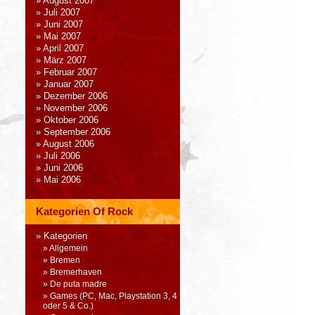
August 2007
Juli 2007
Juni 2007
Mai 2007
April 2007
März 2007
Februar 2007
Januar 2007
Dezember 2006
November 2006
Oktober 2006
September 2006
August 2006
Juli 2006
Juni 2006
Mai 2006
Kategorien Of Rock
Kategorien
Allgemein
Bremen
Bremerhaven
De puta madre
Games (PC, Mac, Playstation 3, 4
oder 5 & Co.)