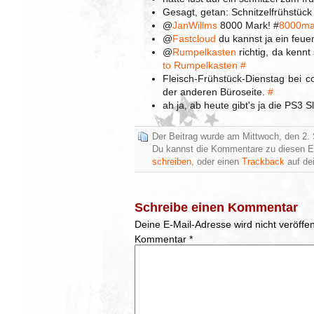
Gesagt, getan: Schnitzelfrühstüc
@
JanWillms
8000 Mark! #
8000ma
@
Fastcloud
du kannst ja ein feue
@
Rumpelkasten
richtig, da kennt
to Rumpelkasten
#
Fleisch-Frühstück-Dienstag bei co
der anderen Büroseite.
#
ah ja, ab heute gibt's ja die PS3 
Der Beitrag wurde am Mittwoch, den 2.
Du kannst die Kommentare zu diesen E
schreiben
, oder einen
Trackback
auf dei
Schreibe einen Kommentar
Deine E-Mail-Adresse wird nicht veröffent
Kommentar
*