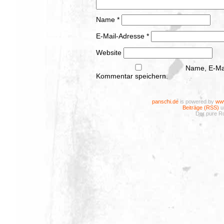
Name
*
E-Mail-Adresse
*
Website
Name, E-Mai
Kommentar speichern.
panschi.de
is powered by
www
Beiträge (RSS)
u
Der pure Ro