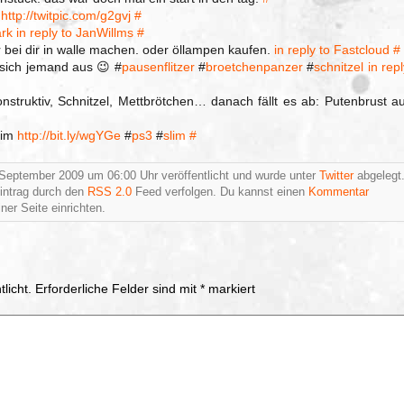
k
http://twitpic.com/g2gvj
#
rk
in reply to JanWillms
#
r bei dir in walle machen. oder öllampen kaufen.
in reply to Fastcloud
#
 sich jemand aus 😉 #
pausenflitzer
#
broetchenpanzer
#
schnitzel
in rep
nstruktiv, Schnitzel, Mettbrötchen… danach fällt es ab: Putenbrust au
Slim
http://bit.ly/wgYGe
#
ps3
#
slim
#
 September 2009 um 06:00 Uhr veröffentlicht und wurde unter
Twitter
abgelegt
intrag durch den
RSS 2.0
Feed verfolgen. Du kannst einen
Kommentar
ner Seite einrichten.
licht.
Erforderliche Felder sind mit
*
markiert