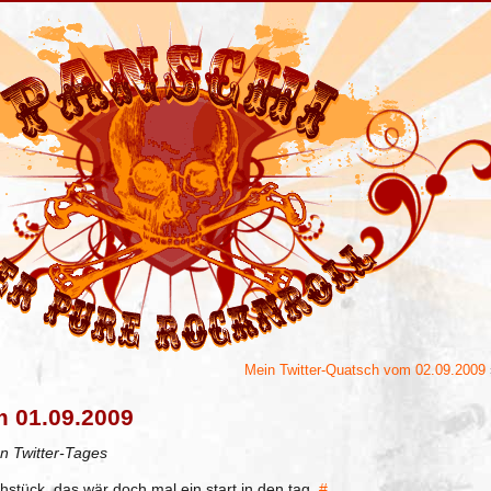
Mein Twitter-Quatsch vom 02.09.2009
m 01.09.2009
n Twitter-Tages
rühstück. das wär doch mal ein start in den tag.
#