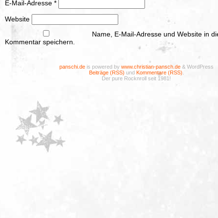
E-Mail-Adresse
*
Website
Name, E-Mail-Adresse und Website in d
Kommentar speichern.
panschi.de
is powered by
www.christian-pansch.de
& WordPress
Beiträge (RSS)
und
Kommentare (RSS)
.
Der pure Rocknroll seit 1981!