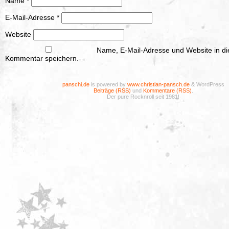
Name
*
E-Mail-Adresse
*
Website
Name, E-Mail-Adresse und Website in d
Kommentar speichern.
panschi.de
is powered by
www.christian-pansch.de
& WordPress
Beiträge (RSS)
und
Kommentare (RSS)
.
Der pure Rocknroll seit 1981!