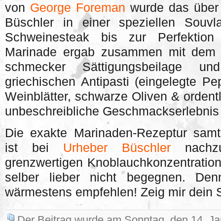
von
George Foreman
wurde das über
Büschler in einer speziellen Souvla
Schweinesteak bis zur Perfektion g
Marinade ergab zusammen mit dem F
schmecker Sättigungsbeilage 
griechischen Antipasti (eingelegte Pe
Weinblätter, schwarze Oliven & ordentl
unbeschreibliche Geschmackserlebnis
Die exakte Marinaden-Rezeptur samt
ist bei
Urheber Büschler
nachzu
grenzwertigen Knoblauchkonzentratio
selber lieber nicht begegnen. De
wärmestens empfehlen! Zeig mir dein S
Der Beitrag wurde am Sonntag, den 14. J