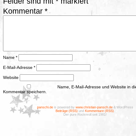
Felder sind mit
*
markiert
Kommentar
*
Name
*
E-Mail-Adresse
*
Website
Name, E-Mail-Adresse und Website in d
Kommentar speichern.
panschi.de
is powered by
www.christian-pansch.de
& WordPress
Beiträge (RSS)
und
Kommentare (RSS)
.
Der pure Rocknroll seit 1981!