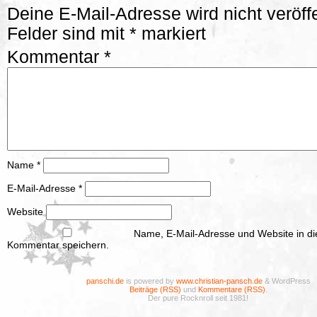
Deine E-Mail-Adresse wird nicht veröffe
Felder sind mit
*
markiert
Kommentar
*
Name
*
E-Mail-Adresse
*
Website
Name, E-Mail-Adresse und Website in d
Kommentar speichern.
panschi.de
is powered by
www.christian-pansch.de
& WordPress
Beiträge (RSS)
und
Kommentare (RSS)
.
Der pure Rocknroll seit 1981!