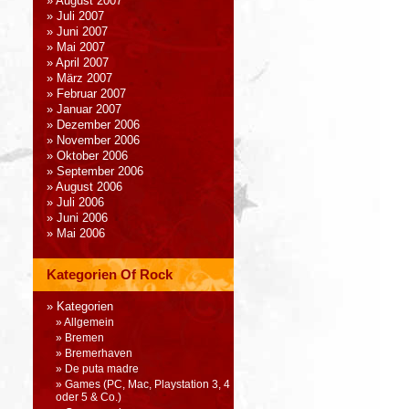
August 2007
Juli 2007
Juni 2007
Mai 2007
April 2007
März 2007
Februar 2007
Januar 2007
Dezember 2006
November 2006
Oktober 2006
September 2006
August 2006
Juli 2006
Juni 2006
Mai 2006
Kategorien Of Rock
Kategorien
Allgemein
Bremen
Bremerhaven
De puta madre
Games (PC, Mac, Playstation 3, 4
oder 5 & Co.)