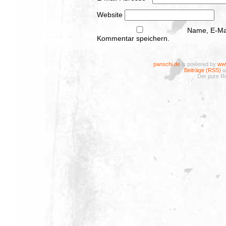
Website
Name, E-Mai
Kommentar speichern.
panschi.de
is powered by
www
Beiträge (RSS)
u
Der pure Ro