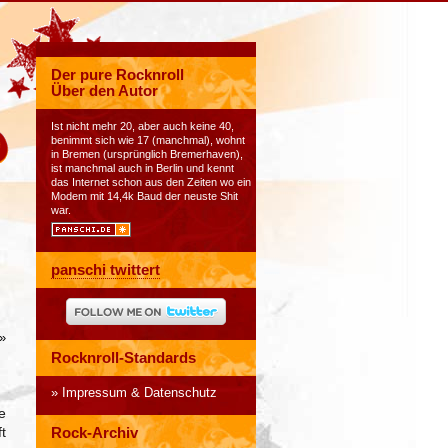
Der pure Rocknroll
Über den Autor
Ist nicht mehr 20, aber auch keine 40,
benimmt sich wie 17 (manchmal), wohnt
in Bremen (ursprünglich Bremerhaven),
ist manchmal auch in Berlin und kennt
das Internet schon aus den Zeiten wo ein
Modem mit 14,4k Baud der neuste Shit
war.
panschi twittert
»
Rocknroll-Standards
Impressum & Datenschutz
e
t
Rock-Archiv