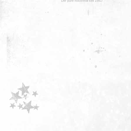
Der pure Rocknroll seit 1981!