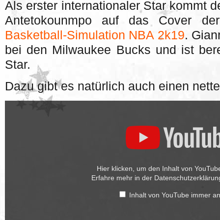
Als erster internationaler Star kommt 
Antetokounmpo auf das Cover d
Basketball-Simulation NBA 2k19
. Gian
bei den Milwaukee Bucks und ist bere
Star.
Dazu gibt es natürlich auch einen netten
„NBA
2K19
—
A
Boy
With
A
Name
(Feat.
Hier klicken, um den Inhalt von YouTub
Giannis
Antetokounmpo)“
Erfahre mehr in der
Datenschutzerkläru
von
YouTube
Inhalt von YouTube immer a
anzeigen